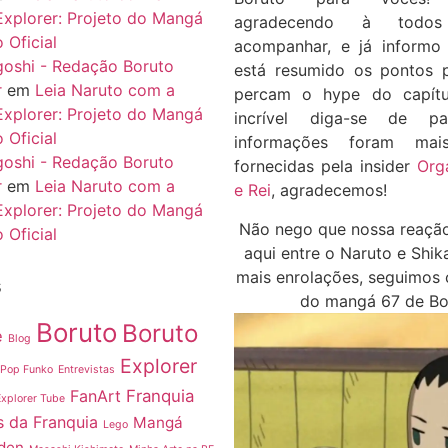
Explorer: Projeto do Mangá
agradecendo à todo
 Oficial
acompanhar, e já inform
igoshi - Redação Boruto
está resumido os pontos 
r
em
Leia Naruto com a
percam o hype do capítu
Explorer: Projeto do Mangá
incrível diga-se de p
 Oficial
informações foram ma
igoshi - Redação Boruto
fornecidas pela insider
Org
r
em
Leia Naruto com a
e Rei
, agradecemos!
Explorer: Projeto do Mangá
Não nego que nossa reação
 Oficial
aqui entre o Naruto e Sh
mais enrolações, seguimos 
s
do mangá 67 de Bo
Boruto
Boruto
e
Blog
Explorer
 Pop Funko
Entrevistas
FanArt
Franquia
Explorer Tube
 da Franquia
Mangá
Lego
den