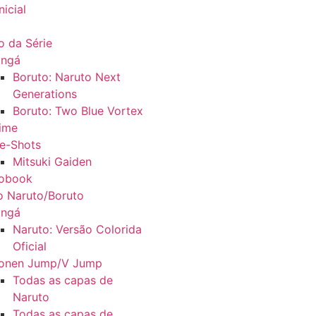
nicial
fo da Série
ngá
Boruto: Naruto Next
Generations
Boruto: Two Blue Vortex
ime
e-Shots
Mitsuki Gaiden
fobook
o Naruto/Boruto
ngá
Naruto: Versão Colorida
Oficial
onen Jump/V Jump
Todas as capas de
Naruto
Todas as capas de