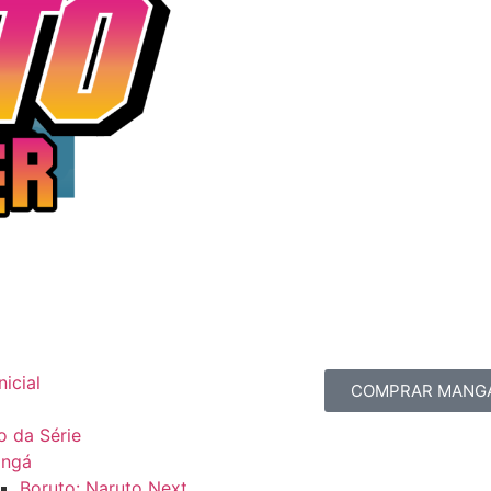
nicial
COMPRAR MANG
fo da Série
ngá
Boruto: Naruto Next