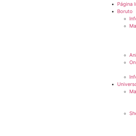
Página I
Boruto
In
Ma
An
On
In
Univers
Ma
Sh