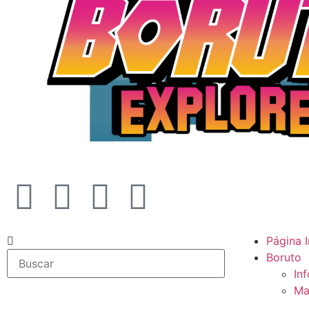
Página I
Boruto
In
Ma