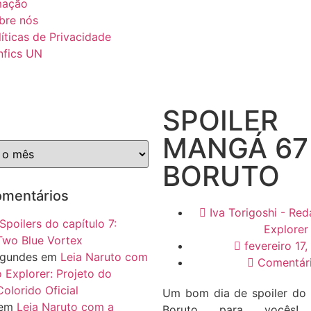
mação
bre nós
líticas de Privacidade
nfics UN
SPOILER
MANGÁ 67
BORUTO
omentários
Iva Torigoshi - Re
Spoilers do capítulo 7:
Explorer
Two Blue Vortex
fevereiro 17
agundes
em
Leia Naruto com
Comentár
 Explorer: Projeto do
olorido Oficial
Um bom dia de spoiler do
em
Leia Naruto com a
Boruto para vocês!