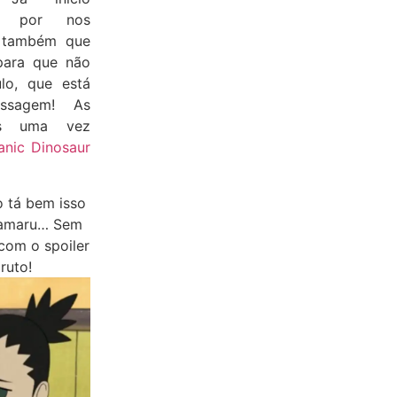
s por nos
o também que
para que não
lo, que está
assagem! As
is uma vez
anic Dinosaur
 tá bem isso
ikamaru… Sem
com o spoiler
ruto!