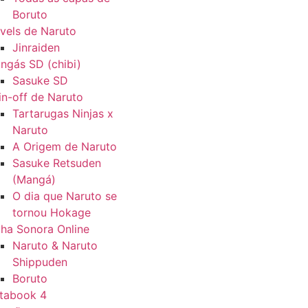
Boruto
vels de Naruto
Jinraiden
ngás SD (chibi)
Sasuke SD
in-off de Naruto
Tartarugas Ninjas x
Naruto
A Origem de Naruto
Sasuke Retsuden
(Mangá)
O dia que Naruto se
tornou Hokage
ilha Sonora Online
Naruto & Naruto
Shippuden
Boruto
tabook 4