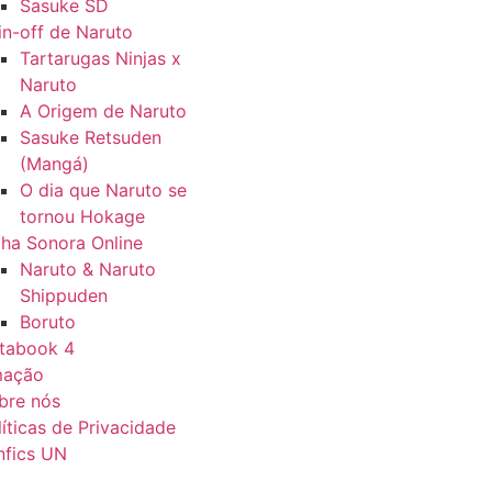
Sasuke SD
in-off de Naruto
Tartarugas Ninjas x
Naruto
A Origem de Naruto
Sasuke Retsuden
(Mangá)
O dia que Naruto se
tornou Hokage
ilha Sonora Online
Naruto & Naruto
Shippuden
Boruto
tabook 4
mação
bre nós
líticas de Privacidade
nfics UN