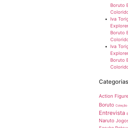
Boruto 
Colorido
Iva Tor
Explore
Boruto 
Colorido
Iva Tor
Explore
Boruto 
Colorido
Categoria
Action Figur
Boruto
Coleção
Entrevista
Naruto
Jogos
Sasuke Retsu