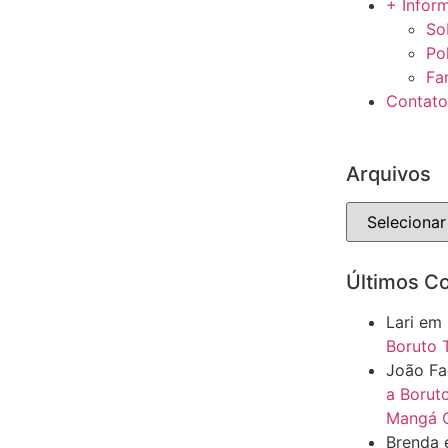
+ Infor
So
Po
Fa
Contato
Arquivos
Últimos C
Lari
em
Boruto 
João F
a Boruto
Mangá C
Brenda