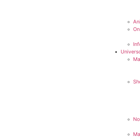
An
On
In
Univers
Ma
Sh
No
Ma