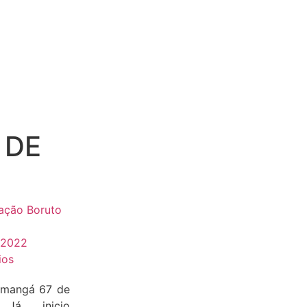
 DE
dação Boruto
, 2022
ios
 mangá 67 de
 Já inicio