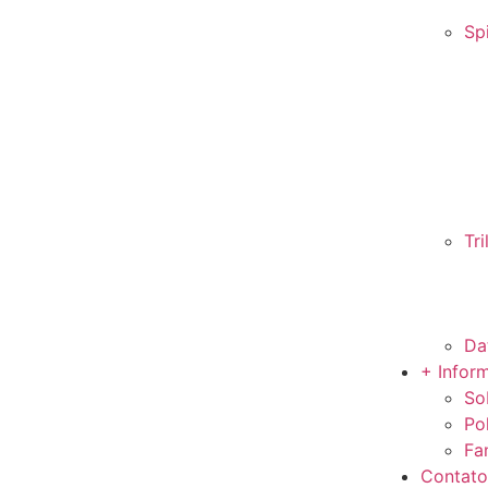
Sp
Tr
Da
+ Infor
So
Po
Fa
Contato