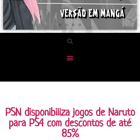
PSN disponibiliza jogos de Naruto
para PS4 com descontos de até
85%