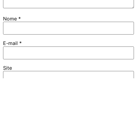
Nome
*
E-mail
*
Site
Notifique-me sobre novos comentários por e-mail.
Notifique-me sobre novas publicações por e-mail.