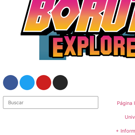
Página I
Univ
+ Infor