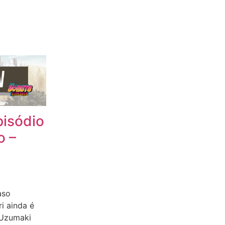
pisódio
o –
aso
i ainda é
 Uzumaki