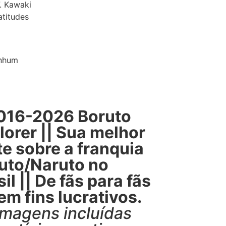
. Kawaki
atitudes
nhum
16-2026 Boruto
lorer || Sua melhor
te sobre a franquia
uto/Naruto no
il || De fãs para fãs
Sem fins lucrativos.
imagens incluídas