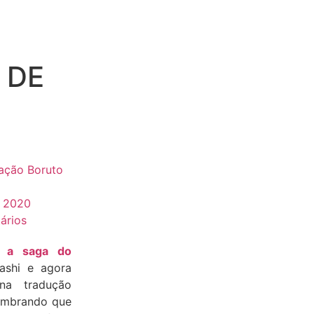
 DE
dação Boruto
, 2020
ários
m a saga do
ashi e agora
na tradução
lembrando que