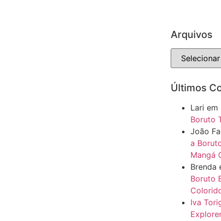
Arquivos
Últimos C
Lari
em
Boruto 
João F
a Boruto
Mangá C
Brenda
Boruto 
Colorido
Iva Tor
Explore