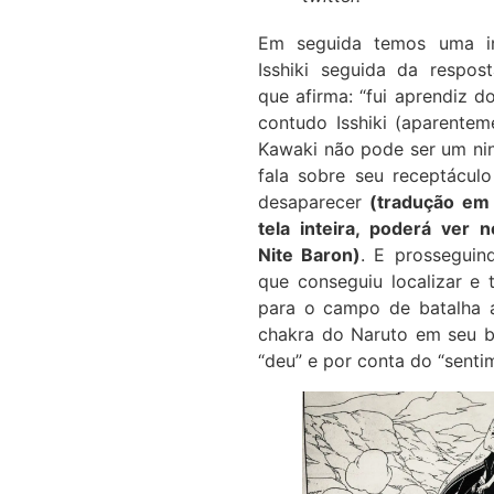
Em seguida temos uma i
Isshiki seguida da respos
que afirma: “fui aprendiz d
contudo Isshiki (aparentem
Kawaki não pode ser um ni
fala sobre seu receptáculo
desaparecer
(tradução em 
tela inteira, poderá ver 
Nite Baron)
. E prosseguind
que conseguiu localizar e 
para o campo de batalha a
chakra do Naruto em seu b
“deu” e por conta do “senti