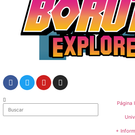
Página I
Univ
+ Infor