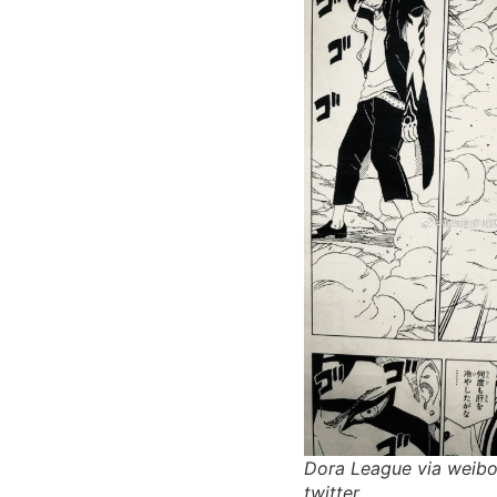
Dora League via weibo.
twitter.