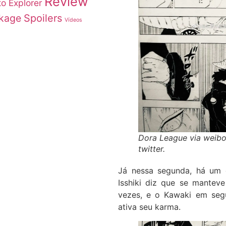
Review
to Explorer
okage
Spoilers
Vídeos
Dora League via weibo.
twitter.
Já nessa segunda, há um 
Isshiki diz que se manteve 
vezes, e o Kawaki em segu
ativa seu karma.