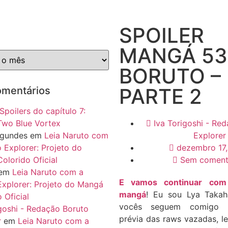
SPOILER
MANGÁ 53
BORUTO –
PARTE 2
omentários
Spoilers do capítulo 7:
Two Blue Vortex
Iva Torigoshi - Re
agundes
em
Leia Naruto com
Explorer
 Explorer: Projeto do
dezembro 17
olorido Oficial
Sem coment
em
Leia Naruto com a
E vamos continuar co
Explorer: Projeto do Mangá
mangá
! Eu sou Lya Takah
 Oficial
vocês seguem comigo 
igoshi - Redação Boruto
prévia das raws vazadas, 
r
em
Leia Naruto com a