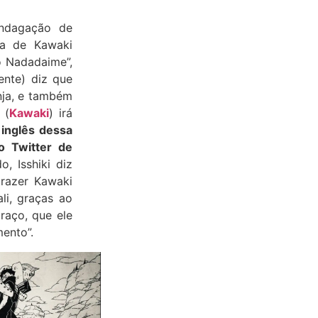
ndagação de
ta de Kawaki
o Nadadaime”,
ente) diz que
nja, e também
 (
Kawaki
) irá
inglês dessa
no Twitter de
o, Isshiki diz
trazer Kawaki
li, graças ao
raço, que ele
mento”.