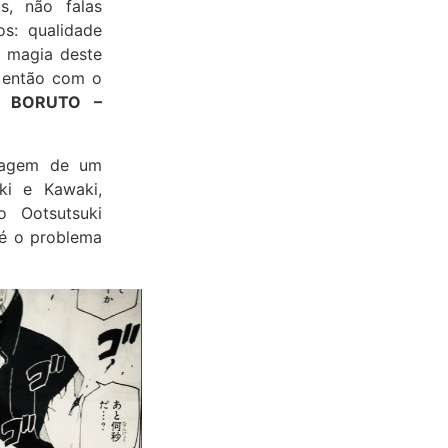
as, não falas
s: qualidade
 magia deste
 então com o
E BORUTO –
magem de um
iki e Kawaki,
 Ootsutsuki
 é o problema