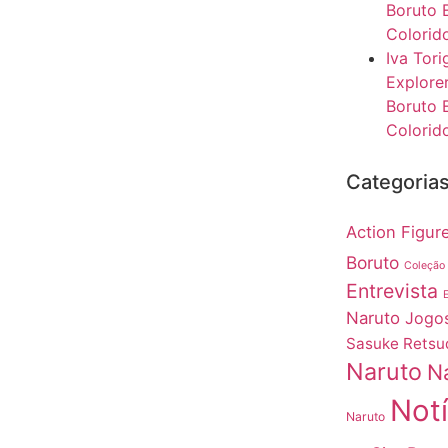
Boruto 
Colorido
Iva Tor
Explore
Boruto 
Colorido
Categoria
Action Figur
Boruto
Coleção
Entrevista
Naruto
Jogos
Sasuke Retsu
Naruto
N
Notí
Naruto