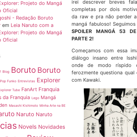
irei descrever breves fal
Explorer: Projeto do Mangá
completas por dois motivo
 Oficial
da raw e pra não perder a
igoshi - Redação Boruto
mangá fabuloso! Seguimos
r
em
Leia Naruto com a
SPOILER MANGÁ 53 D
Explorer: Projeto do Mangá
PARTE 2!
 Oficial
Começamos com essa i
s
diálogo insano entre Issh
onde de modo ríspido o
Boruto
Boruto
e
ferozmente questiona qual
Blog
Explorer
com Kawaki.
 Pop Funko
Entrevistas
FanArt
Franquia
Explorer Tube
 da Franquia
Mangá
Lego
den
Masashi Kishimoto
Minha Arte na BE
aruto
Naruto
Naruto
cias
Novels
Novidades