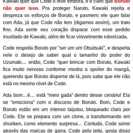
Kawaki quer que Code o leve embora, e é claro que
Boruto
não quer isso.
Pra proteger Naruto, Kawaki rejeita e
despreza os esforços de Boruto, e pasmem: ele quer falar
com Ada, já que Code não tem (digamos assim), um trato
fino. Ada sente seu coração disparar com esse pedido
inusitado de Kawaki, além de ficar visivelmente ruborizada.
Code respeita Boruto por “ser um um Otsutsuki”, e desperta
nele o desejo de saber qual o tamanho do poder do
Uzumaki… então, Code “quer brincar com Boruto, Kawaki
fica muito nervoso conforme mostra o spoiler do mangá,
querendo que Boruto disperse de lá, pois sabe que ele não
está no mesmo nível de Code.
Ada bom…é… está “meio gada” dentro desse cenário! Ela
se “emociona” com o discurso de Boruto. Bom, Code e
Boruto estão em um intenso taijutsu, bloqueado claro por
Code. Ele se prepara com um clone, o transformando em
shuriken, como elemento surpresa… Contudo, Code some
através das marcas de garra. Code pelo jeito, gosta disso