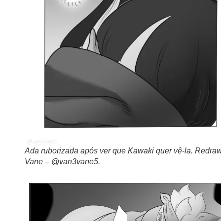
Ada ruborizada após ver que Kawaki quer vê-la. Redraw
Vane – @van3vane5.