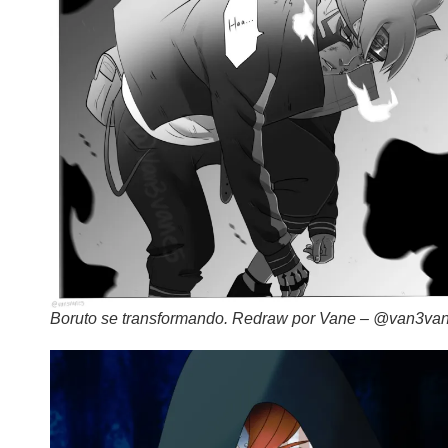
Boruto se transformando. Redraw por Vane – @van3va