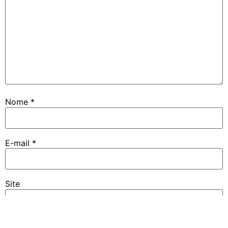
Nome
*
E-mail
*
Site
Notifique-me sobre novos comentários por e-mail.