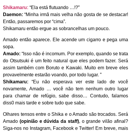
Shikamaru:
“Ela está flutuando …!?”
Daemon:
“Minha irmã mais velha não gosta de se destacar!
Então, passaremos por “cima”.
Shikamaru então ergue as sobrancelhas um pouco.
Amado então aparece. Ele acende um cigarro e pega uma
sopa.
Amado:
“Isso não é incomum. Por exemplo, quando se trata
do Otsutsuki é um feito natural que eles podem fazer. Será
assim também com Boruto e Kawaki. Muito em breve eles
provavelmente estarão voando, por todo lugar. ”
Shikamaru:
“Eu não esperava ver este lado de você
novamente, Amado … você não tem nenhum outro lugar
para chamar de refúgio, sabe disso… Contudo, falamos
diss0 mais tarde e sobre tudo que sabe.
Olhares tensos entre o Shika e o Amado são trocados. Será
Amado
(opinião e dúvida da staff)
, o grande vilão afinal?
Siga-nos no Instagram, Facebook e Twitter! Em breve, mais