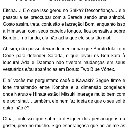
Eitcha…! E o que isso gerou no Shika? Desconfiança… ele
passou a se preocupar com a Sarada sendo uma shinobi.
Gosto assim, treta, confusão e lacração! Bom, enquanto isso
a Himawari com seus cabelos longos, fica pensativa sobre
Boruto… no fundo, ela não acha que ele seja tão mal.
Ah sim, não posso deixar de mencionar que Boruto luta com
Code para defender Sarada, o que levou os BoruSara à
loucura! Ada e Daemon não tiveram mudanças em seus
vestuários e/ou aparências em Boruto Two Blue Vórtex.
E aí vocês me perguntam: cadê o Kawaki? Segue firme e
forte transitando entre Konoha e a dimensão congelada
onde Naruto e Hinata estão! Mitsuki interage muito bem com
ele por sinal… também, ele nem faz ideia de que o seu sol é
outro, não é?
Olha, confesso que sobre o designer dos personagens eu
gostei, pero no mucho. Sigo esperançosa que no anime as