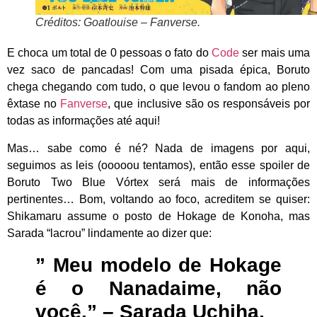
Créditos: Goatlouise – Fanverse.
E choca um total de 0 pessoas o fato do
Code
ser mais uma
vez saco de pancadas! Com uma pisada épica, Boruto
chega chegando com tudo, o que levou o fandom ao pleno
êxtase no
Fanverse
, que inclusive são os responsáveis por
todas as informações até aqui!
Mas… sabe como é né? Nada de imagens por aqui,
seguimos as leis (ooooou tentamos), então esse spoiler de
Boruto Two Blue Vórtex será mais de informações
pertinentes… Bom, voltando ao foco, acreditem se quiser:
Shikamaru assume o posto de Hokage de Konoha, mas
Sarada “lacrou” lindamente ao dizer que:
” Meu modelo de Hokage
é o Nanadaime, não
você.” – Sarada Uchiha.