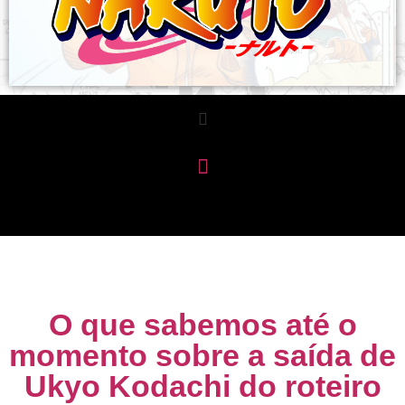
O que sabemos até o
momento sobre a saída de
Ukyo Kodachi do roteiro