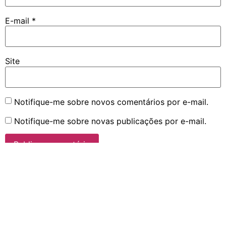
E-mail
*
Site
Notifique-me sobre novos comentários por e-mail.
Notifique-me sobre novas publicações por e-mail.
©2016-2026 Boruto Explorer || Sua melhor fonte sobre a franquia
Boruto/Naruto no Brasil || De fãs para fãs || Sem fins lucrativos.
As imagens incluídas em notícias e artigos possuem direitos reservados às
respectivas empresas produtoras, tendo seu uso nesta página com objetivo