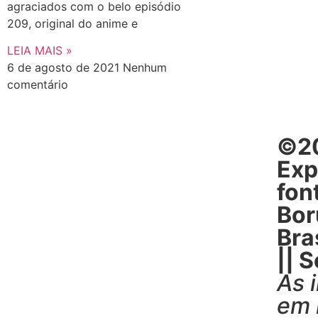
agraciados com o belo episódio
209, original do anime e
LEIA MAIS »
6 de agosto de 2021
Nenhum
comentário
©20
Exp
fon
Bor
Bras
|| 
As 
em 