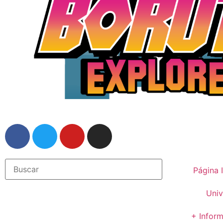
Página I
Univ
+ Infor