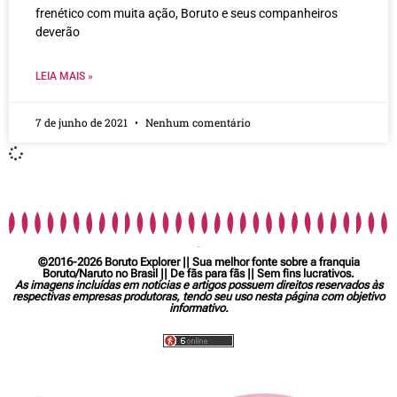
frenético com muita ação, Boruto e seus companheiros
deverão
LEIA MAIS »
7 de junho de 2021
Nenhum comentário
©2016-2026 Boruto Explorer || Sua melhor fonte sobre a franquia
Boruto/Naruto no Brasil || De fãs para fãs || Sem fins lucrativos.
As imagens incluídas em notícias e artigos possuem direitos reservados às
respectivas empresas produtoras, tendo seu uso nesta página com objetivo
informativo.