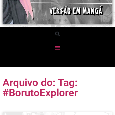
Arquivo do: Tag:
#BorutoExplorer