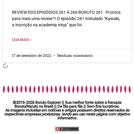
REVIEW DOS EPISÓDIOS 261 A 266 BORUTO 261 Prontos
para mais uma review?! O episódio 261 intitulado “Kawaki,
a inscrição na academia ninja” que foi
LEIA MAIS »
17 de setembro de 2022
Nenhum comentário
©2016-2026 Boruto Explorer || Sua melhor fonte sobre a franquia
Boruto/Naruto no Brasil || De fãs para fãs || Sem fins lucrativos.
As imagens incluídas em notícias e artigos possuem direitos reservados às
respectivas empresas produtoras, tendo seu uso nesta página com objetivo
informativo.