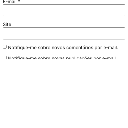
E-mail
*
Site
Notifique-me sobre novos comentários por e-mail.
Notifique-me sobre novas publicações por e-mail.
©2016-2026 Boruto Explorer || Sua melhor fonte sobre a franquia
Boruto/Naruto no Brasil || De fãs para fãs || Sem fins lucrativos.
As imagens incluídas em notícias e artigos possuem direitos reservados às
respectivas empresas produtoras, tendo seu uso nesta página com objetivo
informativo.