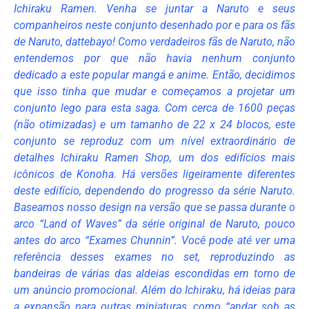
Ichiraku Ramen. Venha se juntar a Naruto e seus
companheiros neste conjunto desenhado por e para os fãs
de Naruto, dattebayo! Como verdadeiros fãs de Naruto, não
entendemos por que não havia nenhum conjunto
dedicado a este popular mangá e anime. Então, decidimos
que isso tinha que mudar e começamos a projetar um
conjunto lego para esta saga. Com cerca de 1600 peças
(não otimizadas) e um tamanho de 22 x 24 blocos, este
conjunto se reproduz com um nível extraordinário de
detalhes Ichiraku Ramen Shop, um dos edifícios mais
icônicos de Konoha. Há versões ligeiramente diferentes
deste edifício, dependendo do progresso da série Naruto.
Baseamos nosso design na versão que se passa durante o
arco “Land of Waves” da série original de Naruto, pouco
antes do arco “Exames Chunnin”. Você pode até ver uma
referência desses exames no set, reproduzindo as
bandeiras de várias das aldeias escondidas em torno de
um anúncio promocional. Além do Ichiraku, há ideias para
a expansão para outras miniaturas, como “andar sob as