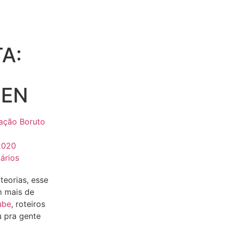
A:
NEN
dação Boruto
2020
ários
teorias, esse
 mais de
ube
, roteiros
u pra gente