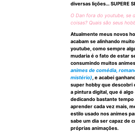
diversas lições… SUPERE S
O Dan fora do youtube, se d
coisas? Quais são seus hob
Atualmente meus novos ho
acabam se alinhando muito
youtube, como sempre alg
mudaria é o fato de estar 
consumindo muitos anime
animes de comédia, roman
mistério)
, e acabei ganha
super hobby que descobri 
a pintura digital, que é alg
dedicando bastante tempo
aprender cada vez mais, m
estilo usado nos animes p
sabe um dia ser capaz de c
próprias animações.