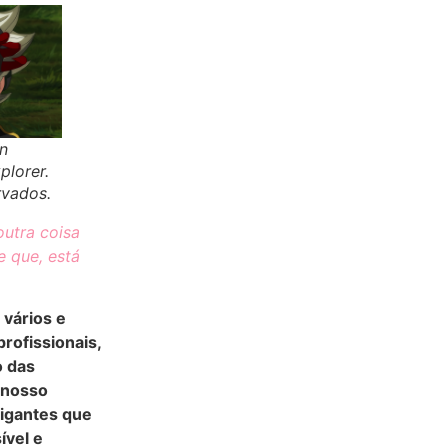
n
plorer.
rvados.
outra coisa
e que, está
 vários e
profissionais,
o das
 nosso
gigantes que
ível e