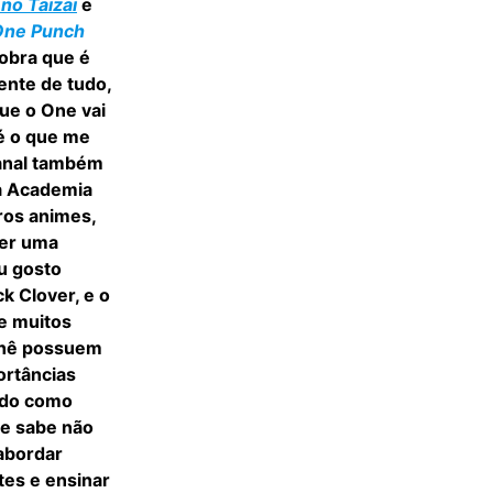
no Taizai
e
One Punch
obra que é
nte de tudo,
que o One vai
 é o que me
canal também
sa Academia
tros animes,
her uma
eu gosto
k Clover, e o
e muitos
chê possuem
ortâncias
odo como
e sabe não
 abordar
es e ensinar