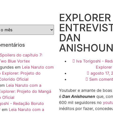
EXPLORER
ENTREVIST
DAN
ANISHOU
omentários
Spoilers do capítulo 7:
Two Blue Vortex
Iva Torigoshi - Re
agundes
em
Leia Naruto com
Explorer
 Explorer: Projeto do
agosto 17, 
olorido Oficial
Sem coment
em
Leia Naruto com a
Youtuber e amante de boas 
Explorer: Projeto do Mangá
é
Dan Anishounen
que, com
 Oficial
600 mil seguidores no
yout
igoshi - Redação Boruto
inéditos por fazer, concede
r
em
Leia Naruto com a