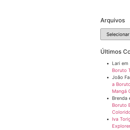
Arquivos
Últimos C
Lari
em
Boruto 
João F
a Boruto
Mangá C
Brenda
Boruto 
Colorido
Iva Tor
Explore