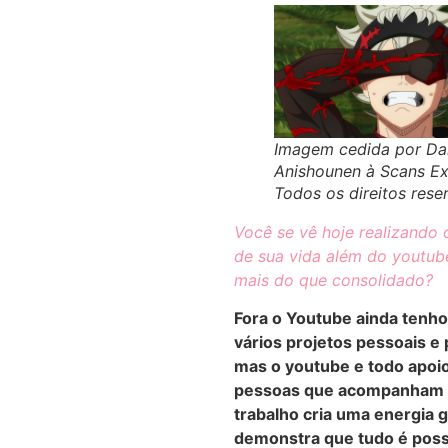
Imagem cedida por Da
Anishounen à Scans Ex
Todos os direitos rese
Você se vê hoje realizando 
de sua vida além do youtub
mais do que consolidado?
Fora o Youtube ainda tenho
vários projetos pessoais e 
mas o youtube e todo apoi
pessoas que acompanham
trabalho cria uma energia 
demonstra que tudo é poss