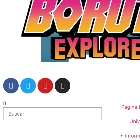
Página I
Univ
+ Infor