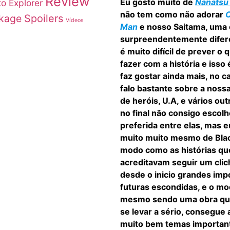
Review
Eu gosto muito de
Nanatsu 
to Explorer
não tem como não adorar
okage
Spoilers
Vídeos
Man
e nosso Saitama, uma 
surpreendentemente difere
é muito difícil de prever o 
fazer com a história e isso
faz gostar ainda mais, no 
falo bastante sobre a nos
de heróis, U.A, e vários ou
no final não consigo escol
preferida entre elas, mas 
muito muito mesmo de Blac
modo como as histórias qu
acreditavam seguir um cli
desde o inicio grandes imp
futuras escondidas, e o m
mesmo sendo uma obra qu
se levar a sério, consegue
muito bem temas important