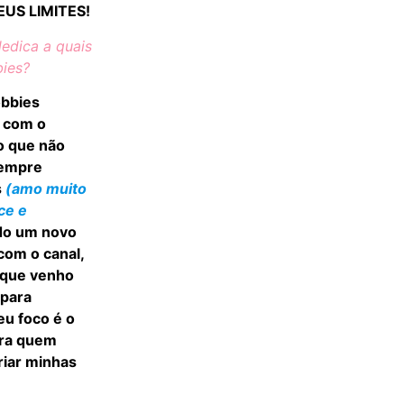
EUS LIMITES!
edica a quais
bies?
bbies
 com o
o que não
sempre
s
(amo muito
ce e
ndo um novo
com o canal,
o que venho
 para
eu foco é o
ara quem
riar minhas