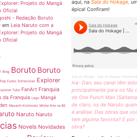
aqui, na
Sala do Hokage,
um
Explorer: Projeto do Mangá
épica! Confiram!
 Oficial
igoshi - Redação Boruto
r
em
Leia Naruto com a
Explorer: Projeto do Mangá
 Oficial
s
Boruto
Boruto
e
Blog
Sala do Hokage
·
Sala do Hokage | Podcast #7 | Da
Explorer
 Pop Funko
Entrevistas
Iva- Dan, seu canal têm sido
FanArt
Franquia
principalmente para os fãs 
Explorer Tube
de One Punch Man (Saitama)
 da Franquia
Mangá
Lego
de claro, os de Naruto qua
den
Masashi Kishimoto
Minha Arte na BE
é análise. Das obras que vo
aruto
Naruto
Naruto
tem alguma favorita? E por 
cias
Novels
obra?
Novidades