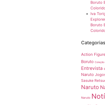
Boruto 
Colorido
Iva Tor
Explore
Boruto 
Colorido
Categoria
Action Figur
Boruto
Coleção
Entrevista
Naruto
Jogos
Sasuke Retsu
Naruto
N
Notí
Naruto