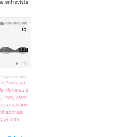
a entrevista
n Anishounen – Parte 1
 referência
de Nanatsu e
, rsrs, além
ndo o assunto
cê aborda,
quê esta