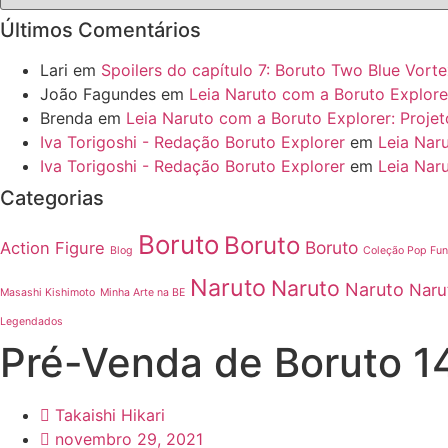
Últimos Comentários
Lari
em
Spoilers do capítulo 7: Boruto Two Blue Vort
João Fagundes
em
Leia Naruto com a Boruto Explore
Brenda
em
Leia Naruto com a Boruto Explorer: Projet
Iva Torigoshi - Redação Boruto Explorer
em
Leia Nar
Iva Torigoshi - Redação Boruto Explorer
em
Leia Nar
Categorias
Boruto
Boruto
Boruto
Action Figure
Blog
Coleção Pop Fu
Naruto
Naruto
Naruto
Naru
Masashi Kishimoto
Minha Arte na BE
Legendados
Pré-Venda de Boruto 1
Takaishi Hikari
novembro 29, 2021