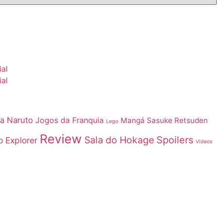
ial
ial
ia Naruto
Jogos da Franquia
Mangá Sasuke Retsuden
Lego
Review
Sala do Hokage
Spoilers
o Explorer
Vídeos