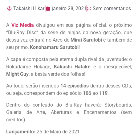
Takaishi Hikari
janeiro 28, 2021
Sem comentários
A
Viz Media
divulgou em sua página oficial, o próximo
“Blu-Ray Disc” da série de ninjas da nova geração, que
dessa vez entrará no Arco de
Mirai Sarutobi
e também de
seu primo,
Konohamaru Sarutobi
!
A capa é composta pela eterna dupla rival da juventude: o
Rokudaime Hokage,
Kakashi Hatake
e o inesquecível,
Might Guy
, a besta verde dos folhas!!
Ao todo, serão inseridos
14 episódios
dentro desses CDs,
ou seja, correspondem do episódio
106
ao
119
.
Dentro do conteúdo do Blu-Ray haverá: Storyboards,
Galeria de Arte, Aberturas e Encerramentos (sem
créditos).
Lançamento:
25 de Maio de 2021