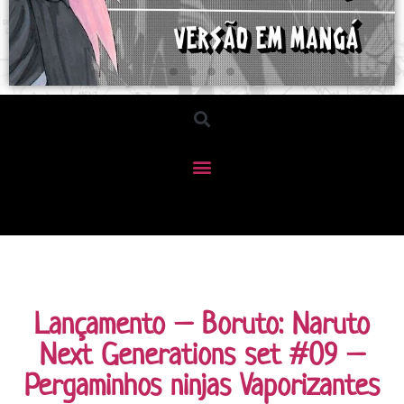
Lançamento – Boruto: Naruto
Next Generations set #09 –
Pergaminhos ninjas Vaporizantes