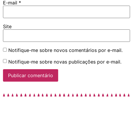
E-mail
*
Site
Notifique-me sobre novos comentários por e-mail.
Notifique-me sobre novas publicações por e-mail.
©2016-2026 Boruto Explorer || Sua melhor fonte sobre a franquia
Boruto/Naruto no Brasil || De fãs para fãs || Sem fins lucrativos.
As imagens incluídas em notícias e artigos possuem direitos
reservados às respectivas empresas produtoras, tendo seu uso
nesta página com objetivo informativo.