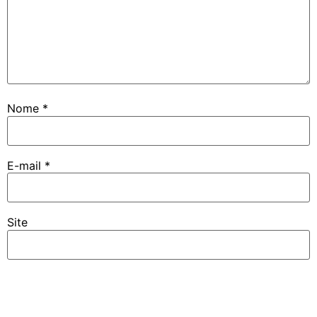
Nome
*
E-mail
*
Site
Notifique-me sobre novos comentários por e-mail.
Notifique-me sobre novas publicações por e-mail.