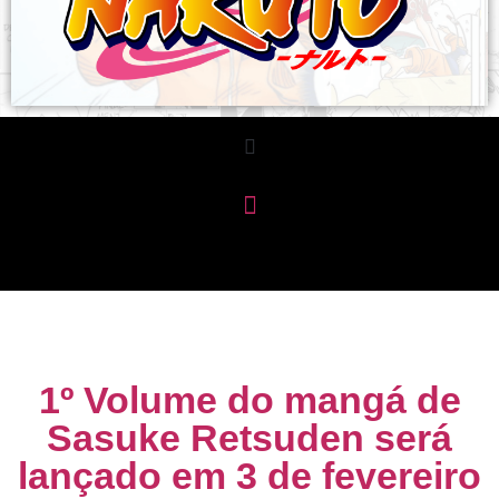
1º Volume do mangá de
Sasuke Retsuden será
lançado em 3 de fevereiro